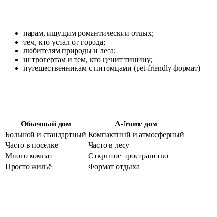
Кому подойдёт отдых в A‑frame доме
парам, ищущим романтический отдых;
тем, кто устал от города;
любителям природы и леса;
интровертам и тем, кто ценит тишину;
путешественникам с питомцами (pet‑friendly формат).
Чем A‑frame отличается от обычного
загородного дома
Обычный дом
A‑frame дом
Большой и стандартный
Компактный и атмосферный
Часто в посёлке
Часто в лесу
Много комнат
Открытое пространство
Просто жильё
Формат отдыха
Почему стоит выбрать дом Nordic
A‑frame