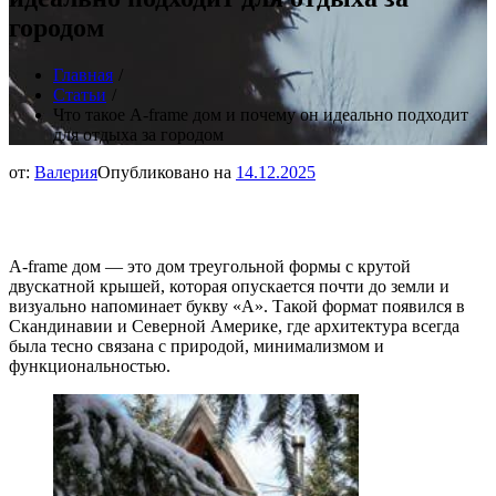
городом
Главная
Статьи
Что такое A‑frame дом и почему он идеально подходит
для отдыха за городом
от:
Валерия
Опубликовано на
14.12.2025
Что такое A‑frame дом
A‑frame дом — это дом треугольной формы с крутой
двускатной крышей, которая опускается почти до земли и
визуально напоминает букву «A». Такой формат появился в
Скандинавии и Северной Америке, где архитектура всегда
была тесно связана с природой, минимализмом и
функциональностью.