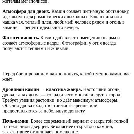
жителям мегаполисов.
Атмосфера для двоих.
Камин создаёт интимную обстановку,
идеальную для романтических выходных. Бокал вина или
чашка чая, тёплый плед, любимый человек рядом и огонь в
камине — рецепт идеального вечера.
Фотогеничность.
Камин добавляет помещению шарма и
создаёт атмосферные кадры. Фотографии у огня всегда
получаются тёплыми и живыми.
Типы каминов в арендованных домах
Перед бронированием важно понять, какой именно камин вас
ждёт:
Дровяной камин — классика жанра.
Настоящий огонь,
дрова, запах дыма — то, ради чего многие и едут загород.
Требует умения растопки, но даёт максимум атмосферы.
Обычно дрова входят в стоимость аренды или
предоставляются за небольшую доплату.
Печь-камин.
Более современный вариант с закрытой топкой
и стеклянной дверцей. Безопаснее открытого камина,
эффективнее отапливает помещение.